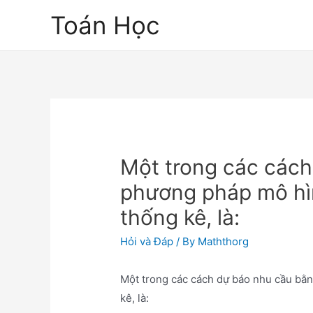
Skip
Toán Học
to
content
Một trong các các
phương pháp mô hìn
thống kê, là:
Hỏi và Đáp
/ By
Maththorg
Một trong các cách dự báo nhu cầu bằ
kê, là: