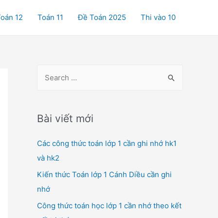
oán 12
Toán 11
Đề Toán 2025
Thi vào 10
S
e
a
r
Bài viết mới
c
Các công thức toán lớp 1 cần ghi nhớ hk1
h
và hk2
f
o
Kiến thức Toán lớp 1 Cánh Diều cần ghi
r
nhớ
:
Công thức toán học lớp 1 cần nhớ theo kết