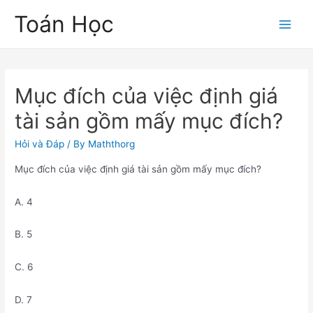
Skip
Toán Học
to
Main
content
Men
Mục đích của việc định giá
tài sản gồm mấy mục đích?
Hỏi và Đáp
/ By
Maththorg
Mục đích của việc định giá tài sản gồm mấy mục đích?
A. 4
B. 5
C. 6
D. 7