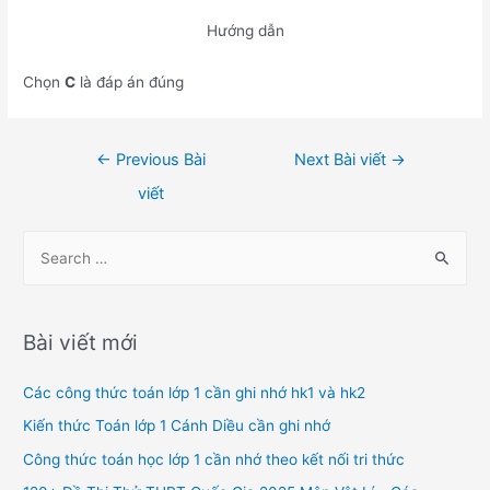
Hướng dẫn
Chọn
C
là đáp án đúng
Điều
←
Previous Bài
Next Bài viết
→
hướng
viết
bài
viết
S
e
a
r
Bài viết mới
c
h
Các công thức toán lớp 1 cần ghi nhớ hk1 và hk2
f
Kiến thức Toán lớp 1 Cánh Diều cần ghi nhớ
o
Công thức toán học lớp 1 cần nhớ theo kết nối tri thức
r