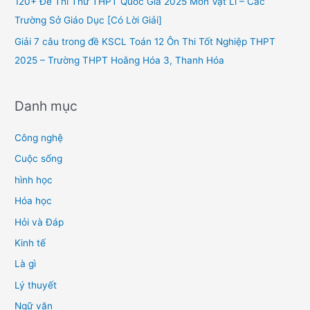
120+ Đề Thi Thử THPT Quốc Gia 2025 Môn Vật Lí – Các
:
Trường Sở Giáo Dục [Có Lời Giải]
Giải 7 câu trong đề KSCL Toán 12 Ôn Thi Tốt Nghiệp THPT
2025 – Trường THPT Hoằng Hóa 3, Thanh Hóa
Danh mục
Công nghệ
Cuộc sống
hình học
Hóa học
Hỏi và Đáp
Kinh tế
Là gì
Lý thuyết
Ngữ văn