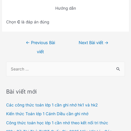
Hướng dẫn
Chọn
C
là đáp án đúng
Điều
←
Previous Bài
Next Bài viết
→
hướng
viết
bài
viết
S
e
a
r
Bài viết mới
c
h
Các công thức toán lớp 1 cần ghi nhớ hk1 và hk2
f
Kiến thức Toán lớp 1 Cánh Diều cần ghi nhớ
o
Công thức toán học lớp 1 cần nhớ theo kết nối tri thức
r