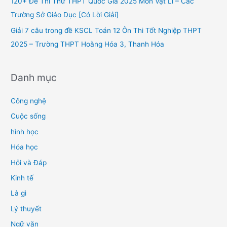
120+ Đề Thi Thử THPT Quốc Gia 2025 Môn Vật Lí – Các
:
Trường Sở Giáo Dục [Có Lời Giải]
Giải 7 câu trong đề KSCL Toán 12 Ôn Thi Tốt Nghiệp THPT
2025 – Trường THPT Hoằng Hóa 3, Thanh Hóa
Danh mục
Công nghệ
Cuộc sống
hình học
Hóa học
Hỏi và Đáp
Kinh tế
Là gì
Lý thuyết
Ngữ văn