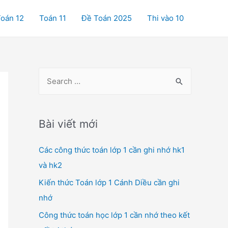
oán 12
Toán 11
Đề Toán 2025
Thi vào 10
S
e
a
r
Bài viết mới
c
Các công thức toán lớp 1 cần ghi nhớ hk1
h
và hk2
f
o
Kiến thức Toán lớp 1 Cánh Diều cần ghi
r
nhớ
:
Công thức toán học lớp 1 cần nhớ theo kết