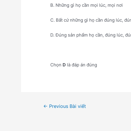
B. Những gì họ cần mọi lúc, mọi nơi
C. Bất cứ những gì họ cần đúng lúc, đú
D. Đúng sản phẩm họ cần, đúng lúc, đún
Chọn
D
là đáp án đúng
Điều
←
Previous Bài viết
hướng
bài
viết