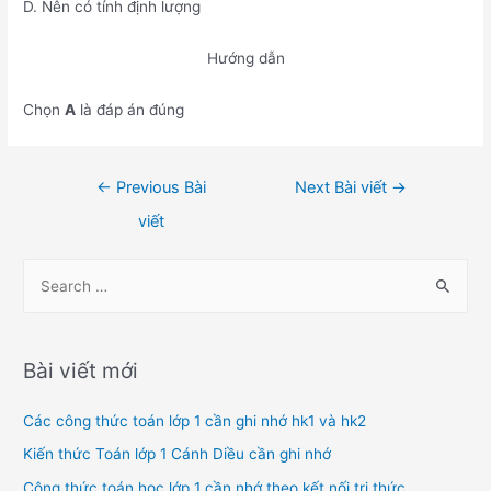
D. Nên có tính định lượng
Hướng dẫn
Chọn
A
là đáp án đúng
Điều
←
Previous Bài
Next Bài viết
→
hướng
viết
bài
viết
S
e
a
r
Bài viết mới
c
h
Các công thức toán lớp 1 cần ghi nhớ hk1 và hk2
f
Kiến thức Toán lớp 1 Cánh Diều cần ghi nhớ
o
Công thức toán học lớp 1 cần nhớ theo kết nối tri thức