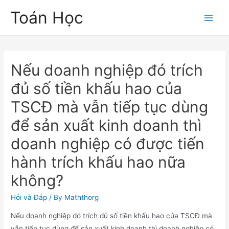
Skip
Toán Học
to
Main
content
Men
Nếu doanh nghiệp đó trích
đủ số tiền khấu hao của
TSCĐ mà vẫn tiếp tục dùng
để sản xuất kinh doanh thì
doanh nghiệp có được tiến
hành trích khấu hao nữa
không?
Hỏi và Đáp
/ By
Maththorg
Nếu doanh nghiệp đó trích đủ số tiền khấu hao của TSCĐ mà
vẫn tiếp tục dùng để sản xuất kinh doanh thì doanh nghiệp có