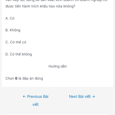
được tiến hành trích khấu hao nữa không?
A. Có
B. Không
C. Có thể có
D. Có thể không
Hướng dẫn
Chọn
B
là đáp án đúng
Điều
←
Previous Bài
Next Bài viết
→
hướng
viết
bài
viết