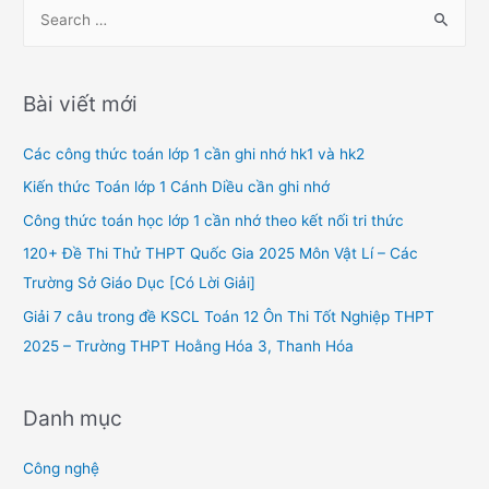
S
e
a
r
Bài viết mới
c
h
Các công thức toán lớp 1 cần ghi nhớ hk1 và hk2
f
Kiến thức Toán lớp 1 Cánh Diều cần ghi nhớ
o
Công thức toán học lớp 1 cần nhớ theo kết nối tri thức
r
120+ Đề Thi Thử THPT Quốc Gia 2025 Môn Vật Lí – Các
:
Trường Sở Giáo Dục [Có Lời Giải]
Giải 7 câu trong đề KSCL Toán 12 Ôn Thi Tốt Nghiệp THPT
2025 – Trường THPT Hoằng Hóa 3, Thanh Hóa
Danh mục
Công nghệ