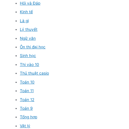
Hỏi và Đáp
Kinh tế
Là gì
Lý thuyết
Ngữ văn
Ôn thi đại học
Sinh học
Thi vào 10
Thủ thuật casio
Toán 10
Toán 11
Toán 12
Toán 9
Tổng hợp
Vật lý