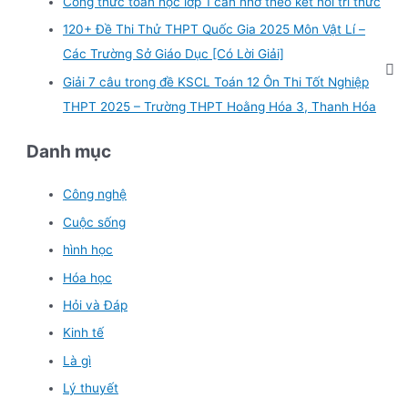
Công thức toán học lớp 1 cần nhớ theo kết nối tri thức
120+ Đề Thi Thử THPT Quốc Gia 2025 Môn Vật Lí –
Các Trường Sở Giáo Dục [Có Lời Giải]
Giải 7 câu trong đề KSCL Toán 12 Ôn Thi Tốt Nghiệp
THPT 2025 – Trường THPT Hoằng Hóa 3, Thanh Hóa
Danh mục
Công nghệ
Cuộc sống
hình học
Hóa học
Hỏi và Đáp
Kinh tế
Là gì
Lý thuyết