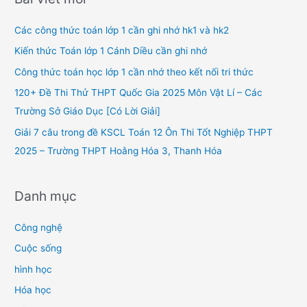
c
h
Các công thức toán lớp 1 cần ghi nhớ hk1 và hk2
f
Kiến thức Toán lớp 1 Cánh Diều cần ghi nhớ
o
Công thức toán học lớp 1 cần nhớ theo kết nối tri thức
r
120+ Đề Thi Thử THPT Quốc Gia 2025 Môn Vật Lí – Các
:
Trường Sở Giáo Dục [Có Lời Giải]
Giải 7 câu trong đề KSCL Toán 12 Ôn Thi Tốt Nghiệp THPT
2025 – Trường THPT Hoằng Hóa 3, Thanh Hóa
Danh mục
Công nghệ
Cuộc sống
hình học
Hóa học