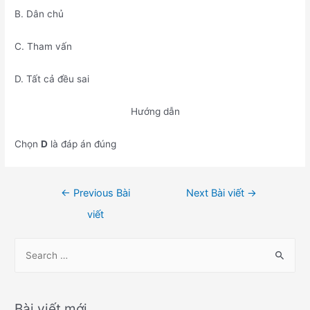
B. Dân chủ
C. Tham vấn
D. Tất cả đều sai
Hướng dẫn
Chọn
D
là đáp án đúng
Điều
←
Previous Bài
Next Bài viết
→
hướng
viết
bài
viết
S
e
a
r
Bài viết mới