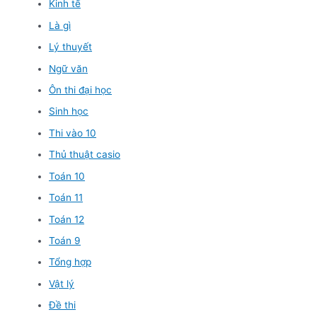
Kinh tế
Là gì
Lý thuyết
Ngữ văn
Ôn thi đại học
Sinh học
Thi vào 10
Thủ thuật casio
Toán 10
Toán 11
Toán 12
Toán 9
Tổng hợp
Vật lý
Đề thi