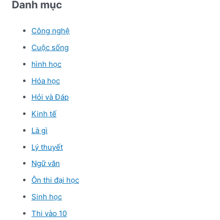
Danh mục
Công nghệ
Cuộc sống
hình học
Hóa học
Hỏi và Đáp
Kinh tế
Là gì
Lý thuyết
Ngữ văn
Ôn thi đại học
Sinh học
Thi vào 10