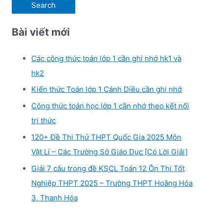
Bài viết mới
Các công thức toán lớp 1 cần ghi nhớ hk1 và
hk2
Kiến thức Toán lớp 1 Cánh Diều cần ghi nhớ
Công thức toán học lớp 1 cần nhớ theo kết nối
tri thức
120+ Đề Thi Thử THPT Quốc Gia 2025 Môn
Vật Lí – Các Trường Sở Giáo Dục [Có Lời Giải]
Giải 7 câu trong đề KSCL Toán 12 Ôn Thi Tốt
Nghiệp THPT 2025 – Trường THPT Hoằng Hóa
3, Thanh Hóa