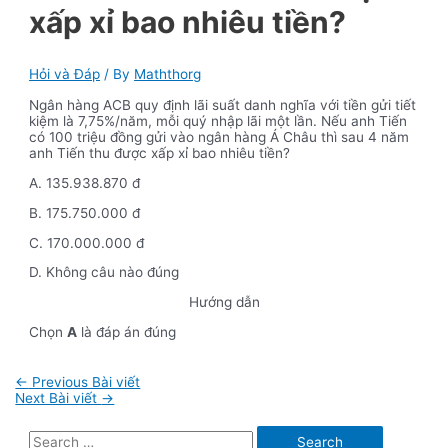
xấp xỉ bao nhiêu tiền?
Hỏi và Đáp
/ By
Maththorg
Ngân hàng ACB quy định lãi suất danh nghĩa với tiền gửi tiết
kiệm là 7,75%/năm, mỗi quý nhập lãi một lần. Nếu anh Tiến
có 100 triệu đồng gửi vào ngân hàng Á Châu thì sau 4 năm
anh Tiến thu được xấp xỉ bao nhiêu tiền?
A. 135.938.870 đ
B. 175.750.000 đ
C. 170.000.000 đ
D. Không câu nào đúng
Hướng dẫn
Chọn
A
là đáp án đúng
Điều
←
Previous Bài viết
hướng
Next Bài viết
→
bài
viết
S