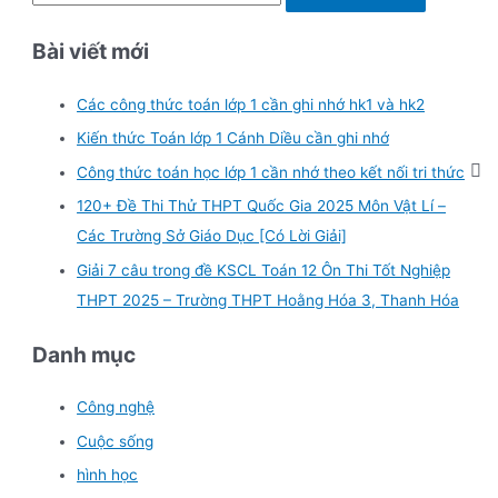
e
Bài viết mới
a
r
Các công thức toán lớp 1 cần ghi nhớ hk1 và hk2
c
Kiến thức Toán lớp 1 Cánh Diều cần ghi nhớ
h
f
Công thức toán học lớp 1 cần nhớ theo kết nối tri thức
o
120+ Đề Thi Thử THPT Quốc Gia 2025 Môn Vật Lí –
r
Các Trường Sở Giáo Dục [Có Lời Giải]
:
Giải 7 câu trong đề KSCL Toán 12 Ôn Thi Tốt Nghiệp
THPT 2025 – Trường THPT Hoằng Hóa 3, Thanh Hóa
Danh mục
Công nghệ
Cuộc sống
hình học