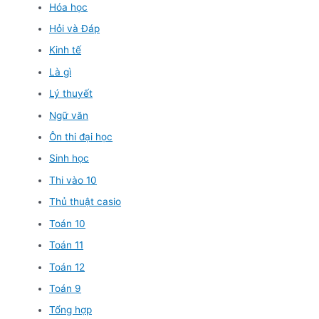
Hóa học
Hỏi và Đáp
Kinh tế
Là gì
Lý thuyết
Ngữ văn
Ôn thi đại học
Sinh học
Thi vào 10
Thủ thuật casio
Toán 10
Toán 11
Toán 12
Toán 9
Tổng hợp