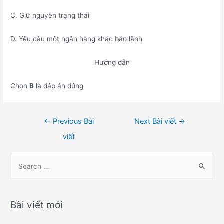
C. Giữ nguyên trạng thái
D. Yêu cầu một ngân hàng khác bảo lãnh
Hướng dẫn
Chọn
B
là đáp án đúng
Điều
←
Previous Bài
Next Bài viết
→
hướng
viết
bài
viết
S
e
a
r
Bài viết mới
c