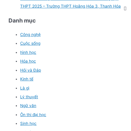
THPT 2025 – Trường THPT Hoằng Hóa 3, Thanh Hóa
Danh mục
Công nghệ
Cuộc sống
hình học
Hóa học
Hỏi và Đáp
Kinh tế
Là gì
Lý thuyết
Ngữ văn
Ôn thi đại học
Sinh học