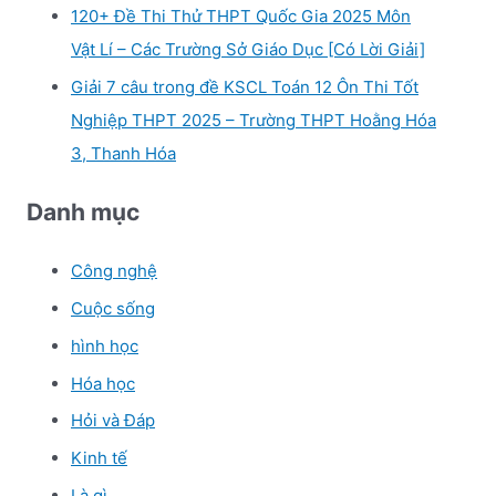
120+ Đề Thi Thử THPT Quốc Gia 2025 Môn
Vật Lí – Các Trường Sở Giáo Dục [Có Lời Giải]
Giải 7 câu trong đề KSCL Toán 12 Ôn Thi Tốt
Nghiệp THPT 2025 – Trường THPT Hoằng Hóa
3, Thanh Hóa
Danh mục
Công nghệ
Cuộc sống
hình học
Hóa học
Hỏi và Đáp
Kinh tế
Là gì