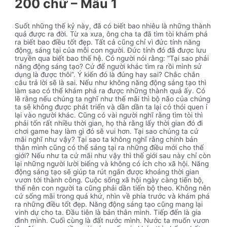
200 chữ – Mẫu 1
Suốt những thế kỷ này, đã có biết bao nhiêu là những thành
quả được ra đời. Từ xa xưa, ông cha ta đã tìm tòi khám phá
ra biết bao điều tốt đẹp. Tất cả cũng chỉ vì đức tính năng
động, sáng tại của mỗi con người. Đức tính đó đã được lưu
truyền qua biết bao thế hệ. Có người nói rằng: “Tại sao phải
năng động sáng tạo? Cứ để người khác tìm ra rồi mình sử
dụng là được thôi”. Ý kiến đó là đúng hay sai? Chắc chắn
câu trả lời sẽ là sai. Nếu như không năng động sáng tạo thì
làm sao có thể khám phá ra được những thành quả ấy. Có
lẽ rằng nếu chúng ta nghĩ như thế mãi thì bộ não của chúng
ta sẽ không được phát triển và dần dần ta lại có thói quen ỉ
lại vào người khác. Cũng có vài người nghĩ rằng tìm tòi thì
phải tốn rất nhiều thời gian, họ thà rằng lấy thời gian đó đi
chơi game hay làm gì đó sẽ vui hơn. Tại sao chúng ta cứ
mãi nghĩ như vậy? Tại sao ta không nghĩ rằng chính bản
thân mình cũng có thể sáng tại ra những điều mới cho thế
giới? Nếu như ta cứ mãi như vậy thì thế giới sau này chỉ còn
lại những người lười biếng và không có ích cho xã hội. Năng
động sáng tạo sẽ giúp ta rút ngắn được khoảng thời gian
vươn tới thành công. Cuộc sống xã hội ngày càng tiến bộ,
thế nên con người ta cũng phải dần tiến bộ theo. Không nên
cứ sống mãi trong quá khứ, nhìn về phía trước và khám phá
ra những điều tốt đẹp. Năng động sáng tạo cũng mang lại
vinh dự cho ta. Đầu tiên là bản thân mình. Tiếp đến là gia
đình mình. Cuối cùng là đất nước mình. Nước ta muốn vươn