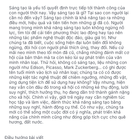
Sáng tạo là yếu tố quyết định trực tiếp tới thành công của
con người thời nay. Vậy sáng tạo là gì? Tại sao con người lại
cần nó đến vậy? Sáng tạo chính là khả năng tạo ra những
điều mới, hiệu quả và tiên tiến hơn những gì đã có. Người
mang trong mình khả năng sáng tạo luôn không ngừng nỗ
lực, tìm tòi để cải tiến phương thức lao động hay tạo nên
những tác phẩm nghệ thuật độc đáo, giàu giá trị. Như
chúng ta đã biết, cuộc sống hiện đại luôn biến đổi không
ngừng, đòi hỏi con người phải thích ứng, thay đổi. Nếu cứ
mãi neo mình theo lối mòn đã cũ, chẳng những đánh mất cơ
hội của bản thân mà ta còn kéo lùi sự phát triển của văn
minh nhân loại. Thử hỏi, không có sáng tạo, liệu những con
người như Edison, Picasso, Mark Zuckerberg… có ghi được
tên tuổi mình vào lịch sử nhân loại; chúng ta có có được
những kiệt tác nghệ thuật để chiêm ngưỡng, những đồ vật,
ứng dụng tiện ích để sử dụng hay không? Vậy nhưng, hiện
nay vẫn còn đâu đó trong xã hội có những kẻ thụ động, lười
suy nghĩ, thích hưởng thụ, họ đang dần trở thành gánh nặng
cho xã hội. Chính vì vậy, giới trẻ ngày nay cần nghiêm túc
học tập và làm việc, đánh thức khả năng sáng tạo bằng
những suy nghĩ, hành động cụ thể. Có như vậy, chúng ta
mới có thể sống một cuộc đời có ý nghĩa, phát triển khả
năng của chính mình cũng như đóng góp tích cực cho quê
hương, đất nước.
Điều hướng bài viết