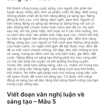
Để thành công trong cuộc sống, con người cần phải rèn
luyện được nhiều đức tính và phẩm chất tốt đẹp. Một trong
những phẩm chất đó là tính năng động và sáng tạo. Năng
động là tích cực, chủ động, dám nghĩ, dám làm. Người có
tính năng động và sáng tạo không tự bằng lòng với cái có
sẵn, không bắt chước hoàn toàn cách làm đã có. Họ luôn
say mê, tìm tòi, phát hiện, linh hoạt xử lí các tình huống, tìm
ra cách làm mới, sản phẩm mới, hiệu quả cao. Chính bởi thế,
họ luôn là người tiên phong trong công việc. Nhờ tính năng
động, sáng tạo, con người có thể vượt qua những ràng buộc
của hoàn cảnh, rút ngắn thời gian để đạt được mục đích đã
đề ra một cách nhanh chóng, tốt đẹp, làm nên những kì tích
vẻ vang, mang lại niềm vinh dự cho bản thân, gia đình, đất
nước. Năng động và sáng tạo không phải lúc nào cũng sẵn
có mà cần phải rèn luyện và bồi dưỡng thường xuyên.
Trước hết, phải luôn siêng năng, cần cù, chăm chỉ trong học
tập và công việc hằng ngày; sẵn sàng vượt qua khó khăn,
thử thách, tìm kiếm giải pháp mới cho những công việc vốn
rất quen thuộc để vươn tới sáng tạo. Có được tính năng
động và sáng tạo sẽ làm tăng khả năng thành công của bạn
trong cuộc sống này.
Viết đoạn văn nghị luận về
sáng tạo – Mẫu 5