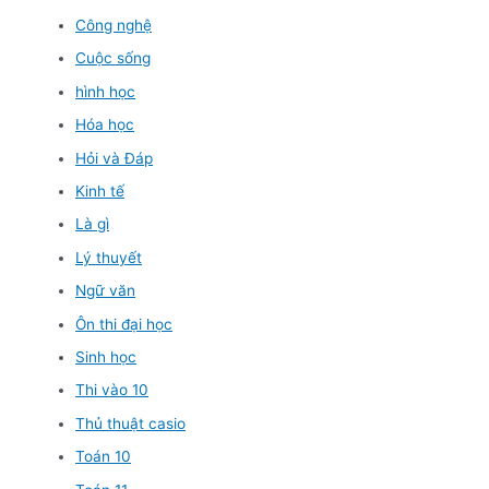
Công nghệ
Cuộc sống
hình học
Hóa học
Hỏi và Đáp
Kinh tế
Là gì
Lý thuyết
Ngữ văn
Ôn thi đại học
Sinh học
Thi vào 10
Thủ thuật casio
Toán 10