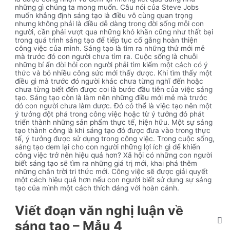
những gì chúng ta mong muốn. Câu nói của Steve Jobs
muốn khẳng định sáng tạo là điều vô cùng quan trọng
nhưng không phải là điều dễ dàng trong đời sống mỗi con
người, cần phải vượt qua những khó khăn cũng như thất bại
trong quá trình sáng tạo để tiếp tục cố gắng hoàn thiện
công việc của mình. Sáng tạo là tìm ra những thứ mới mẻ
mà trước đó con người chưa tìm ra. Cuộc sống là chuỗi
những bí ẩn đòi hỏi con người phải tìm kiếm một cách có ý
thức và bỏ nhiều công sức mới thấy được. Khi tìm thấy một
điều gì mà trước đó người khác chưa từng nghĩ đến hoặc
chưa từng biết đến được coi là bước đầu tiên của việc sáng
tạo. Sáng tạo còn là làm nên những điều mới mẻ mà trước
đó con người chưa làm được. Đó có thể là việc tạo nên một
ý tưởng đột phá trong công việc hoặc từ ý tưởng đó phát
triển thành những sản phẩm thực tế, hiện hữu. Một sự sáng
tạo thành công là khi sáng tạo đó được đưa vào trong thực
tế, ý tưởng được sử dụng trong công việc. Trong cuộc sống,
sáng tạo đem lại cho con người những lợi ích gì để khiến
công việc trở nên hiệu quả hơn? Xã hội có những con người
biết sáng tạo sẽ tìm ra những giá trị mới, khai phá thêm
những chân trời tri thức mới. Công việc sẽ được giải quyết
một cách hiệu quả hơn nếu con người biết sử dụng sự sáng
tạo của mình một cách thích đáng với hoàn cảnh.
Viết đoạn văn nghị luận về
sáng tạo – Mẫu 4