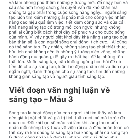
và làm phong phú thêm những ý tưởng mới, để nhạy bén và
sâu sắc hơn trong cách giải quyết vấn đề khó khăn mà
chúng ta gặp phải trong cuộc sống hàng ngày… người sáng
tạo luôn tìm kiếm những giải pháp mới cho công việc nhằm
nâng cao hiệu quả làm việc, tiết kiệm công sức và của cải.
Khả năng sáng tạo có trong mỗi con người nhưng không
phải ai cũng biết cách khơi dậy để phục vụ cho cuộc sống
của mình. Vì vậy người biết khơi dậy khả năng sáng tạo của
bản thân sẽ là con người sống chủ động, tích cực… Ai cũng
có thể sáng tạo. Tuy nhiên, những sáng tạo phải thiết thực,
hữu ích chứ không nên là những ý tưởng viễn vông, những
hành động mù quáng, dễ gây ra thất bại, để lại những tổn
thất lớn. Muốn sáng tạo, cần không ngừng học hỏi để có
tiền đề cho sự sáng tạo, luôn lao động chăm chỉ và tích cực
ngẫm nghĩ, dành thời gian cho sự sáng tạo, tìm đến những
không gian sáng tạo và người giàu tính sáng tạo.
Viết đoạn văn nghị luận về
sáng tạo – Mẫu 3
Sáng tạo là hoạt động của con người khi tìm thấy và làm
nên giá trị vật chất và giá trị tinh thần mới mẻ mà trước đó
chưa có. Đôi khi bạn sẽ mắc sai lầm khi sáng tạo muốn
nhắc mỗi chúng ta ý thức về việc rủi ro là điều hoàn toàn có
thể xảy ra khi chúng ta sáng tạo bởi không phải cứ sáng tạo
là được công nhận và đem lại những kết quả đúng như