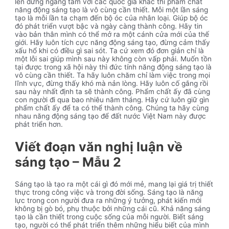
lên đứng ngang tầm với các quốc gia khác thì phẩm chất
năng động sáng tạo là vô cùng cần thiết. Mỗi một lần sáng
tạo là mỗi lần ta chạm đến bộ óc của nhân loại. Giúp bộ óc
đó phát triển vượt bậc và ngày càng thành công. Hãy tin
vào bản thân mình có thể mở ra một cánh cửa mới của thế
giới. Hãy luôn tích cực năng động sáng tạo, đừng cảm thấy
xấu hổ khi có điều gì sai sót. Ta cứ xem đó đơn giản chỉ là
một lỗi sai giúp mình sau này không còn vấp phải. Muốn tồn
tại được trong xã hội này thì đức tính năng động sáng tạo là
vô cùng cần thiết. Ta hãy luôn chăm chỉ làm việc trong mọi
lĩnh vực, đừng thấy khó mà nản lòng. Hãy luôn cố gắng rồi
sau này nhất định ta sẽ thành công. Phẩm chất ấy đã cùng
con người đi qua bao nhiêu năm tháng. Hãy cứ luôn giữ gìn
phẩm chất ấy để ta có thể thành công. Chúng ta hãy cùng
nhau năng động sáng tạo để đất nước Việt Nam này được
phát triển hơn.
Viết đoạn văn nghị luận về
sáng tạo – Mẫu 2
Sáng tạo là tạo ra một cái gì đó mới mẻ, mang lại giá trị thiết
thực trong công việc và trong đời sống. Sáng tạo là năng
lực trong con người đưa ra những ý tưởng, phát kiến mới
không bị gò bó, phụ thuộc bởi những cái cũ. Khả năng sáng
tạo là cần thiết trong cuộc sống của mỗi người. Biết sáng
tạo, người có thể phát triển thêm những hiểu biết của mình