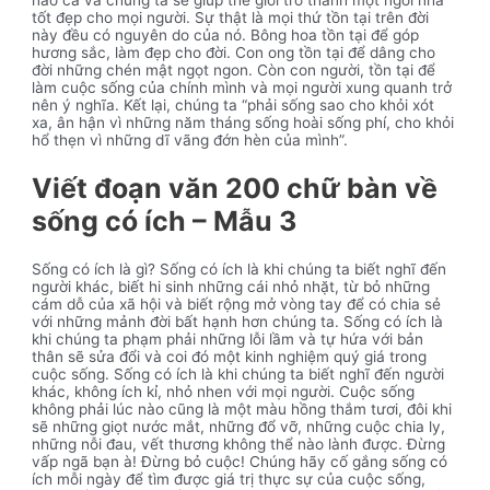
nào cả và chúng ta sẽ giúp thế giới trở thành một ngôi nhà
tốt đẹp cho mọi người. Sự thật là mọi thứ tồn tại trên đời
này đều có nguyên do của nó. Bông hoa tồn tại để góp
hương sắc, làm đẹp cho đời. Con ong tồn tại để dâng cho
đời những chén mật ngọt ngon. Còn con người, tồn tại để
làm cuộc sống của chính mình và mọi người xung quanh trở
nên ý nghĩa. Kết lại, chúng ta “phải sống sao cho khỏi xót
xa, ân hận vì những năm tháng sống hoài sống phí, cho khỏi
hổ thẹn vì những dĩ vãng đớn hèn của mình”.
Viết đoạn văn 200 chữ bàn về
sống có ích – Mẫu 3
Sống có ích là gì? Sống có ích là khi chúng ta biết nghĩ đến
người khác, biết hi sinh những cái nhỏ nhặt, từ bỏ những
cám dỗ của xã hội và biết rộng mở vòng tay để có chia sẻ
với những mảnh đời bất hạnh hơn chúng ta. Sống có ích là
khi chúng ta phạm phải những lỗi lầm và tự hứa với bản
thân sẽ sửa đổi và coi đó một kinh nghiệm quý giá trong
cuộc sống. Sống có ích là khi chúng ta biết nghĩ đến người
khác, không ích kỉ, nhỏ nhen với mọi người. Cuộc sống
không phải lúc nào cũng là một màu hồng thắm tươi, đôi khi
sẽ những giọt nước mắt, những đổ vỡ, những cuộc chia ly,
những nỗi đau, vết thương không thể nào lành được. Đừng
vấp ngã bạn à! Đừng bỏ cuộc! Chúng hãy cố gắng sống có
ích mỗi ngày để tìm được giá trị thực sự của cuộc sống,