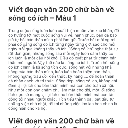
Viết đoạn văn 200 chữ bàn về
sống có ích – Mẫu 1
Trong cuộc sống luôn luôn xuất hiện muôn vàn khó khăn, để
có hướng tới một cuộc sống vui vẻ, hạnh phúc, bạn đã bao
giờ tự hỏi bản thân mình phải làm gì?. Trước hết mỗi người
phải cố gắng sống có ích từng ngày từng giờ, sao cho mỗi
ngày trôi qua không thấy vô ích. “Sống có ích” nghe thật sự
rất đơn giản, nhưng sống sao mỗi ngày luôn cảm thấy có
ích luôn là một câu hỏi khó. Điều đó xuất phát từ chính bản
thân mỗi người. Vậy thế nào là sống có ích?. Trước hết sống
có ích chính là lối sống tích cực, sống hết với những khả
năng của bản thân mình, luôn luôn hoàn thiện bản thân,
không ngừng trau dồi kiến thức, kỹ năng …. để hoàn thiện
cả nhân cách và tri thức. Sống đẹp, sống có ích, không chỉ
đem lại lợi ích cho bản thân mình mà còn cho toàn xã hội.
Như một con ong chăm chỉ, làm mật cho đời, một lối sống
tích cực sẽ mang lại lợi ích cho bản thân mình mà còn tác
động tới nhiều người khác. Tích tiểu thành đại, bắt đầu từ
những việc nhỏ nhặt, rồi tới những việc lớn lao hơn chính là
cống hiến cho xã hội.
Viết đoạn văn 200 chữ bàn về