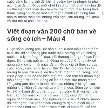
cuộc sống là như thế đôi khi nó buông tay ta nhưng ta phải
níu nó lại để tìm được một chút hi vọng, một chút ý nghĩa để
có thể biến một màu đen tăm tối thành một màu hồng tươi
thắm. Sống có ích có một sức mạnh mãnh liệt giống tâm
hồn ta thanh thản sau những vấp ngã, sau những khó khăn
và thứ mà ta phải trải qua.
Viết đoạn văn 200 chữ bàn về
sống có ích – Mẫu 4
Cuộc sống không phải lúc nào cũng là một màu hồng thắm
tươi, đôi khi sẽ những giọt nước mắt, những đổ vỡ, những
cuộc chia ly, những nỗi đau, vết thương không thể nào lành
được. Đừng vấp ngã bạn à! Đừng bỏ cuộc! Chúng hãy cố
gắng sống có ích mỗi ngày để tìm được giá trị thực sự của
cuộc sống, cuộc sống là như thế đôi khi nó buông tay ta
nhưng ta phải níu nó lại để tìm được một chút hi vọng, một
chút ý nghĩa để có thể biến một màu đen tăm tối thành một
màu hồng tươi thắm. Sống có ích có một sức mạnh mãnh
liệt giống tâm hồn ta thanh thản sau những vấp ngã, sau
những khó khăn và thứ mà ta phải trải qua. Sống có ích đến
từ những hành động thiết thực nhất: sống thật với bản thân,
biết cách đối nhân xử thế với mọi người, giúp đỡ những
người đang hoạn nạn, lắng nghe và chia sẻ với những mảnh
đời bất hạnh… Sẽ không nếu chúng ta dẹp qua cái tôi và
lắng nghe tiếng nói từ bên trong mình. Ai cũng đều có thể