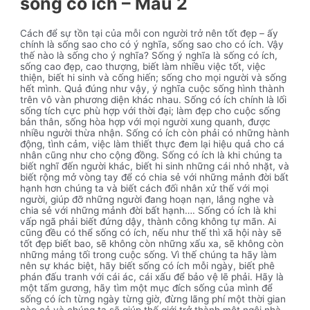
sống có ích – Mẫu 2
Cách để sự tồn tại của mỗi con người trở nên tốt đẹp – ấy
chính là sống sao cho có ý nghĩa, sống sao cho có ích. Vậy
thế nào là sống cho ý nghĩa? Sống ý nghĩa là sống có ích,
sống cao đẹp, cao thượng, biết làm nhiều việc tốt, việc
thiện, biết hi sinh và cống hiến; sống cho mọi người và sống
hết mình. Quả đúng như vậy, ý nghĩa cuộc sống hình thành
trên vô vàn phương diện khác nhau. Sống có ích chính là lối
sống tích cực phù hợp với thời đại; làm đẹp cho cuộc sống
bản thân, sống hòa hợp với mọi người xung quanh, được
nhiều người thừa nhận. Sống có ích còn phải có những hành
động, tình cảm, việc làm thiết thực đem lại hiệu quả cho cá
nhân cũng như cho cộng đồng. Sống có ích là khi chúng ta
biết nghĩ đến người khác, biết hi sinh những cái nhỏ nhặt, và
biết rộng mở vòng tay để có chia sẻ với những mảnh đời bất
hạnh hơn chúng ta và biết cách đối nhân xử thế với mọi
người, giúp đỡ những người đang hoạn nạn, lắng nghe và
chia sẻ với những mảnh đời bất hạnh…. Sống có ích là khi
vấp ngã phải biết đứng dậy, thành công không tự mãn. Ai
cũng đều có thể sống có ích, nếu như thế thì xã hội này sẽ
tốt đẹp biết bao, sẽ không còn những xấu xa, sẽ không còn
những mảng tối trong cuộc sống. Vì thế chúng ta hãy làm
nên sự khác biệt, hãy biết sống có ích mỗi ngày, biết phê
phán đấu tranh với cái ác, cái xấu để bảo vệ lẽ phải. Hãy là
một tấm gương, hãy tìm một mục đích sống của mình để
sống có ích từng ngày từng giờ, đừng lãng phí một thời gian