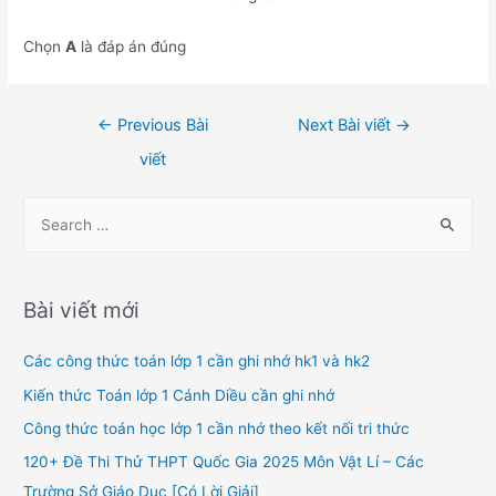
Chọn
A
là đáp án đúng
Điều
←
Previous Bài
Next Bài viết
→
hướng
viết
bài
viết
S
e
a
r
Bài viết mới
c
h
Các công thức toán lớp 1 cần ghi nhớ hk1 và hk2
f
Kiến thức Toán lớp 1 Cánh Diều cần ghi nhớ
o
Công thức toán học lớp 1 cần nhớ theo kết nối tri thức
r
120+ Đề Thi Thử THPT Quốc Gia 2025 Môn Vật Lí – Các
:
Trường Sở Giáo Dục [Có Lời Giải]