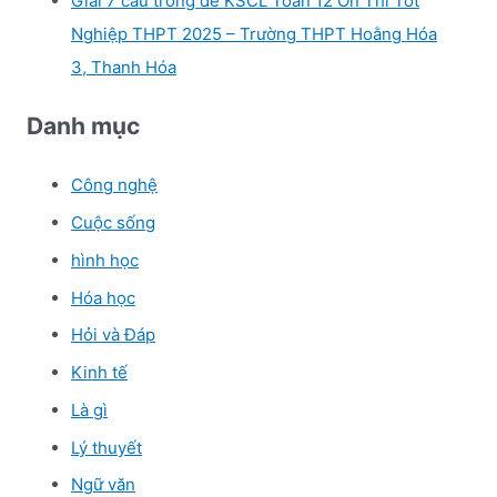
Giải 7 câu trong đề KSCL Toán 12 Ôn Thi Tốt
Nghiệp THPT 2025 – Trường THPT Hoằng Hóa
3, Thanh Hóa
Danh mục
Công nghệ
Cuộc sống
hình học
Hóa học
Hỏi và Đáp
Kinh tế
Là gì
Lý thuyết
Ngữ văn