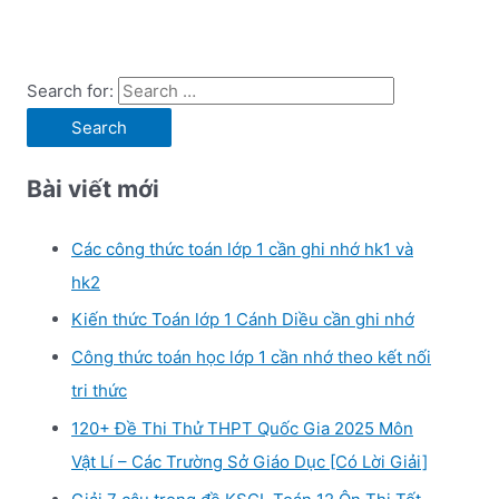
Search for:
Bài viết mới
Các công thức toán lớp 1 cần ghi nhớ hk1 và
hk2
Kiến thức Toán lớp 1 Cánh Diều cần ghi nhớ
Công thức toán học lớp 1 cần nhớ theo kết nối
tri thức
120+ Đề Thi Thử THPT Quốc Gia 2025 Môn
Vật Lí – Các Trường Sở Giáo Dục [Có Lời Giải]