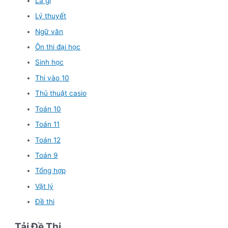
Là gì
Lý thuyết
Ngữ văn
Ôn thi đại học
Sinh học
Thi vào 10
Thủ thuật casio
Toán 10
Toán 11
Toán 12
Toán 9
Tổng hợp
Vật lý
Đề thi
Tải Đề Thi