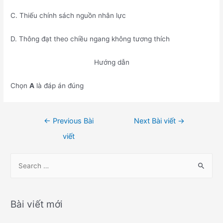
C. Thiếu chính sách nguồn nhân lực
D. Thông đạt theo chiều ngang không tương thích
Hướng dẫn
Chọn
A
là đáp án đúng
Điều
←
Previous Bài
Next Bài viết
→
hướng
viết
bài
viết
S
e
a
r
Bài viết mới
c