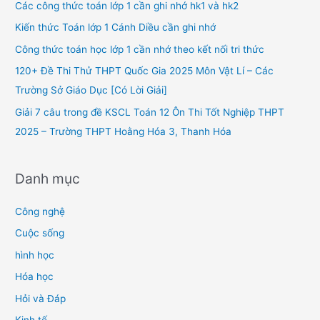
h
Các công thức toán lớp 1 cần ghi nhớ hk1 và hk2
f
Kiến thức Toán lớp 1 Cánh Diều cần ghi nhớ
o
Công thức toán học lớp 1 cần nhớ theo kết nối tri thức
r
120+ Đề Thi Thử THPT Quốc Gia 2025 Môn Vật Lí – Các
:
Trường Sở Giáo Dục [Có Lời Giải]
Giải 7 câu trong đề KSCL Toán 12 Ôn Thi Tốt Nghiệp THPT
2025 – Trường THPT Hoằng Hóa 3, Thanh Hóa
Danh mục
Công nghệ
Cuộc sống
hình học
Hóa học
Hỏi và Đáp