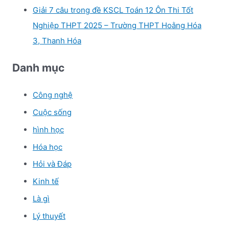
Giải 7 câu trong đề KSCL Toán 12 Ôn Thi Tốt
Nghiệp THPT 2025 – Trường THPT Hoằng Hóa
3, Thanh Hóa
Danh mục
Công nghệ
Cuộc sống
hình học
Hóa học
Hỏi và Đáp
Kinh tế
Là gì
Lý thuyết