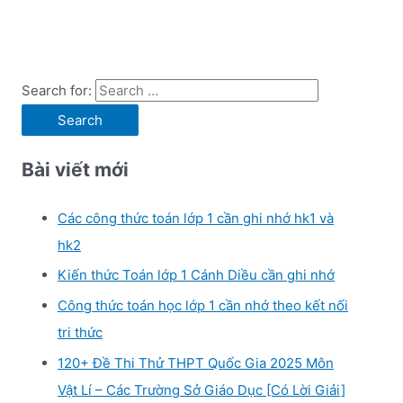
Search for:
Bài viết mới
Các công thức toán lớp 1 cần ghi nhớ hk1 và
hk2
Kiến thức Toán lớp 1 Cánh Diều cần ghi nhớ
Công thức toán học lớp 1 cần nhớ theo kết nối
tri thức
120+ Đề Thi Thử THPT Quốc Gia 2025 Môn
Vật Lí – Các Trường Sở Giáo Dục [Có Lời Giải]