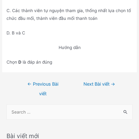
C. Các thành viên tự nguyện tham gia, thống nhất lựa chọn tổ
chức đầu mối, thành viên đầu mối thanh toán
D. B và C
Hướng dẫn
Chọn
D
là đáp án đúng
Điều
←
Previous Bài
Next Bài viết
→
hướng
viết
bài
viết
S
e
a
r
Bài viết mới