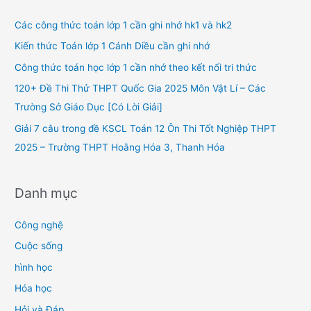
c
h
Các công thức toán lớp 1 cần ghi nhớ hk1 và hk2
f
Kiến thức Toán lớp 1 Cánh Diều cần ghi nhớ
o
Công thức toán học lớp 1 cần nhớ theo kết nối tri thức
r
120+ Đề Thi Thử THPT Quốc Gia 2025 Môn Vật Lí – Các
:
Trường Sở Giáo Dục [Có Lời Giải]
Giải 7 câu trong đề KSCL Toán 12 Ôn Thi Tốt Nghiệp THPT
2025 – Trường THPT Hoằng Hóa 3, Thanh Hóa
Danh mục
Công nghệ
Cuộc sống
hình học
Hóa học
Hỏi và Đáp