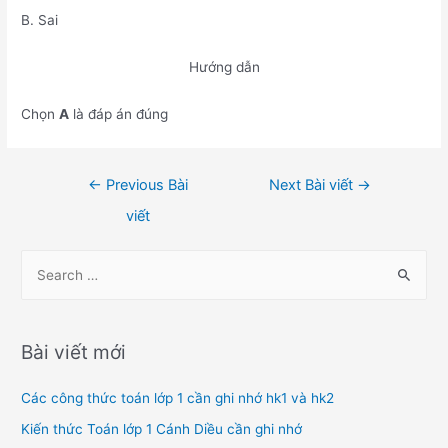
B. Sai
Hướng dẫn
Chọn
A
là đáp án đúng
Điều
←
Previous Bài
Next Bài viết
→
hướng
viết
bài
viết
S
e
a
r
Bài viết mới
c
h
Các công thức toán lớp 1 cần ghi nhớ hk1 và hk2
f
Kiến thức Toán lớp 1 Cánh Diều cần ghi nhớ