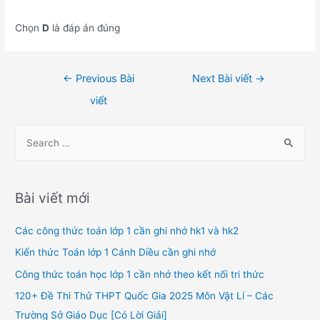
Chọn
D
là đáp án đúng
Điều
←
Previous Bài
Next Bài viết
→
hướng
viết
bài
viết
S
e
a
r
Bài viết mới
c
h
Các công thức toán lớp 1 cần ghi nhớ hk1 và hk2
f
Kiến thức Toán lớp 1 Cánh Diều cần ghi nhớ
o
Công thức toán học lớp 1 cần nhớ theo kết nối tri thức
r
120+ Đề Thi Thử THPT Quốc Gia 2025 Môn Vật Lí – Các
:
Trường Sở Giáo Dục [Có Lời Giải]