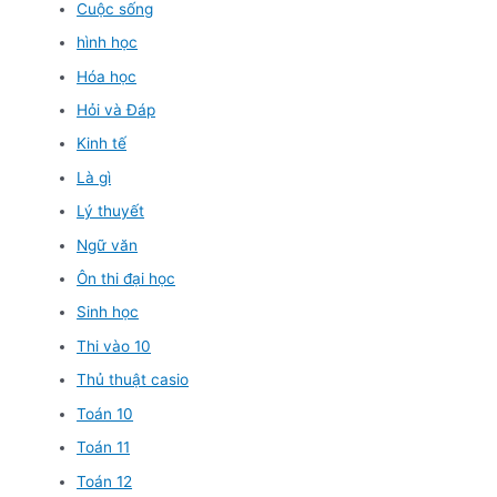
Cuộc sống
hình học
Hóa học
Hỏi và Đáp
Kinh tế
Là gì
Lý thuyết
Ngữ văn
Ôn thi đại học
Sinh học
Thi vào 10
Thủ thuật casio
Toán 10
Toán 11
Toán 12