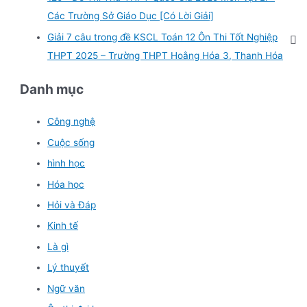
Các Trường Sở Giáo Dục [Có Lời Giải]
Giải 7 câu trong đề KSCL Toán 12 Ôn Thi Tốt Nghiệp
THPT 2025 – Trường THPT Hoằng Hóa 3, Thanh Hóa
Danh mục
Công nghệ
Cuộc sống
hình học
Hóa học
Hỏi và Đáp
Kinh tế
Là gì
Lý thuyết
Ngữ văn