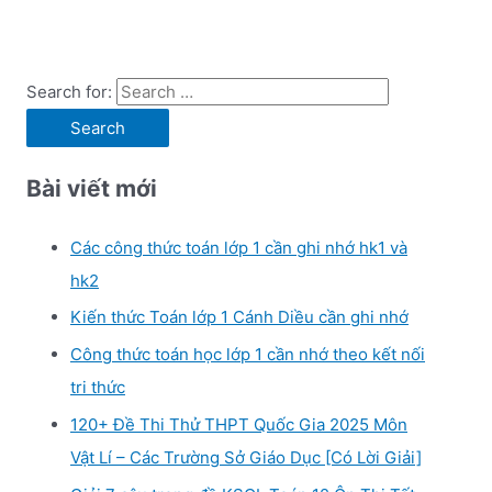
Search for:
Bài viết mới
Các công thức toán lớp 1 cần ghi nhớ hk1 và
hk2
Kiến thức Toán lớp 1 Cánh Diều cần ghi nhớ
Công thức toán học lớp 1 cần nhớ theo kết nối
tri thức
120+ Đề Thi Thử THPT Quốc Gia 2025 Môn
Vật Lí – Các Trường Sở Giáo Dục [Có Lời Giải]