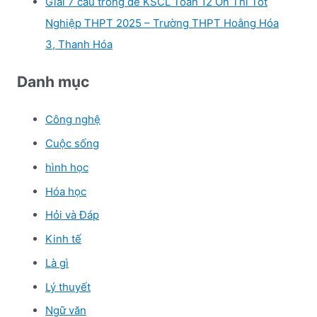
Giải 7 câu trong đề KSCL Toán 12 Ôn Thi Tốt
Nghiệp THPT 2025 – Trường THPT Hoằng Hóa
3, Thanh Hóa
Danh mục
Công nghệ
Cuộc sống
hình học
Hóa học
Hỏi và Đáp
Kinh tế
Là gì
Lý thuyết
Ngữ văn