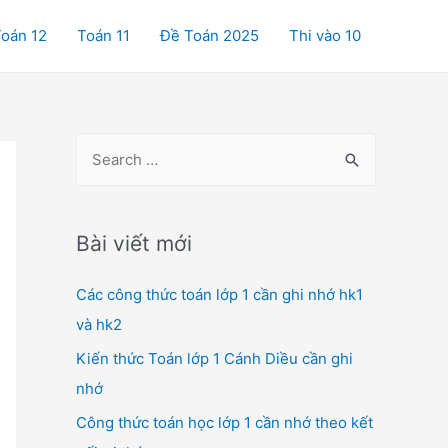
oán 12
Toán 11
Đề Toán 2025
Thi vào 10
S
e
a
r
Bài viết mới
c
Các công thức toán lớp 1 cần ghi nhớ hk1
h
và hk2
f
o
Kiến thức Toán lớp 1 Cánh Diều cần ghi
r
nhớ
:
Công thức toán học lớp 1 cần nhớ theo kết