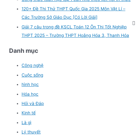
120+ Đề Thi Thử THPT Quốc Gia 2025 Môn Vật Lí –
Các Trường Sở Giáo Dục [Có Lời Giải]
Giải 7 câu trong đề KSCL Toán 12 Ôn Thi Tốt Nghiệp
THPT 2025 – Trường THPT Hoằng Hóa 3, Thanh Hóa
Danh mục
Công nghệ
Cuộc sống
hình học
Hóa học
Hỏi và Đáp
Kinh tế
Là gì
Lý thuyết