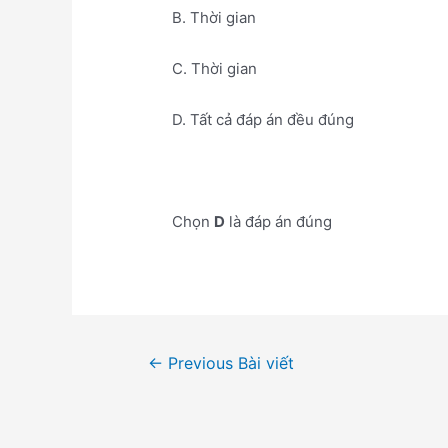
B. Thời gian
C. Thời gian
D. Tất cả đáp án đều đúng
Chọn
D
là đáp án đúng
Điều
←
Previous Bài viết
hướng
bài
viết