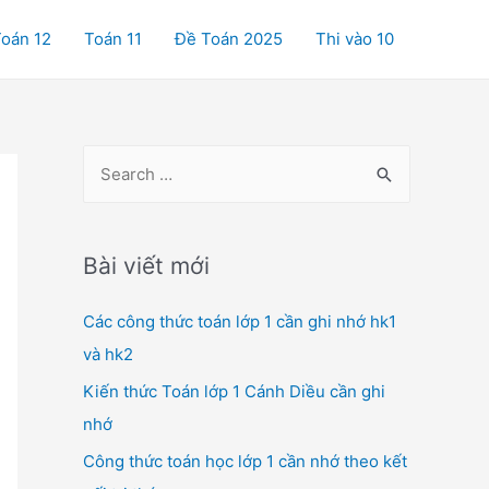
oán 12
Toán 11
Đề Toán 2025
Thi vào 10
S
e
a
r
Bài viết mới
c
Các công thức toán lớp 1 cần ghi nhớ hk1
h
và hk2
f
o
Kiến thức Toán lớp 1 Cánh Diều cần ghi
r
nhớ
:
Công thức toán học lớp 1 cần nhớ theo kết