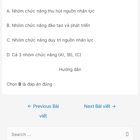
A. Nhóm chức năng thu hút nguồn nhân lực
B. Nhóm chức năng đào tạo và phát triển
C. Nhóm chức năng duy trì nguồn nhân lực
D. Cả 3 nhóm chức năng (A), (B), (C)
Hướng dẫn
Chọn
B
là đáp án đúng
Điều
←
Previous Bài
Next Bài viết
→
hướng
viết
bài
viết
S
e