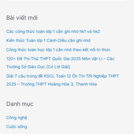
a
r
Bài viết mới
c
h
Các công thức toán lớp 1 cần ghi nhớ hk1 và hk2
f
Kiến thức Toán lớp 1 Cánh Diều cần ghi nhớ
o
Công thức toán học lớp 1 cần nhớ theo kết nối tri thức
r
120+ Đề Thi Thử THPT Quốc Gia 2025 Môn Vật Lí – Các
:
Trường Sở Giáo Dục [Có Lời Giải]
Giải 7 câu trong đề KSCL Toán 12 Ôn Thi Tốt Nghiệp THPT
2025 – Trường THPT Hoằng Hóa 3, Thanh Hóa
Danh mục
Công nghệ
Cuộc sống