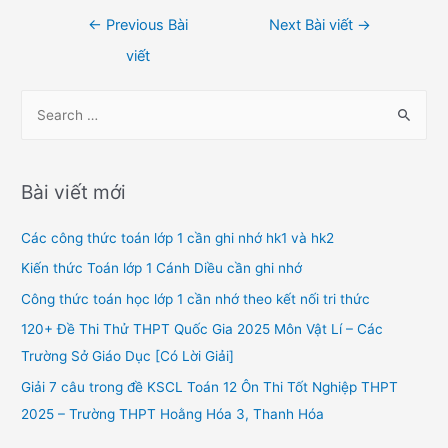
Điều
←
Previous Bài
Next Bài viết
→
hướng
viết
bài
viết
S
e
a
r
Bài viết mới
c
h
Các công thức toán lớp 1 cần ghi nhớ hk1 và hk2
f
Kiến thức Toán lớp 1 Cánh Diều cần ghi nhớ
o
Công thức toán học lớp 1 cần nhớ theo kết nối tri thức
r
120+ Đề Thi Thử THPT Quốc Gia 2025 Môn Vật Lí – Các
:
Trường Sở Giáo Dục [Có Lời Giải]
Giải 7 câu trong đề KSCL Toán 12 Ôn Thi Tốt Nghiệp THPT
2025 – Trường THPT Hoằng Hóa 3, Thanh Hóa