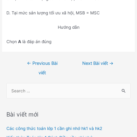
D. Tại mức sản lượng tối ưu xã hội, MSB = MSC
Hướng dẫn
Chọn
A
là đáp án đúng
Điều
←
Previous Bài
Next Bài viết
→
hướng
viết
bài
viết
S
e
a
r
Bài viết mới
c
h
Các công thức toán lớp 1 cần ghi nhớ hk1 và hk2
f