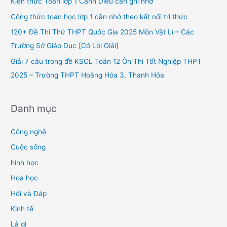
Kiến thức Toán lớp 1 Cánh Diều cần ghi nhớ
o
Công thức toán học lớp 1 cần nhớ theo kết nối tri thức
r
120+ Đề Thi Thử THPT Quốc Gia 2025 Môn Vật Lí – Các
:
Trường Sở Giáo Dục [Có Lời Giải]
Giải 7 câu trong đề KSCL Toán 12 Ôn Thi Tốt Nghiệp THPT
2025 – Trường THPT Hoằng Hóa 3, Thanh Hóa
Danh mục
Công nghệ
Cuộc sống
hình học
Hóa học
Hỏi và Đáp
Kinh tế
Là gì