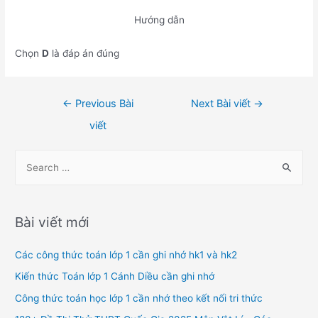
Hướng dẫn
Chọn
D
là đáp án đúng
Điều
←
Previous Bài
Next Bài viết
→
hướng
viết
bài
viết
S
e
a
r
Bài viết mới
c
h
Các công thức toán lớp 1 cần ghi nhớ hk1 và hk2
f
Kiến thức Toán lớp 1 Cánh Diều cần ghi nhớ
o
Công thức toán học lớp 1 cần nhớ theo kết nối tri thức
r