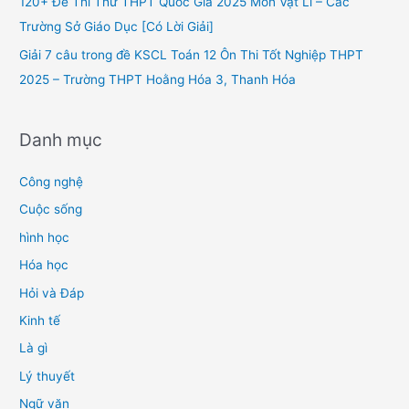
120+ Đề Thi Thử THPT Quốc Gia 2025 Môn Vật Lí – Các
:
Trường Sở Giáo Dục [Có Lời Giải]
Giải 7 câu trong đề KSCL Toán 12 Ôn Thi Tốt Nghiệp THPT
2025 – Trường THPT Hoằng Hóa 3, Thanh Hóa
Danh mục
Công nghệ
Cuộc sống
hình học
Hóa học
Hỏi và Đáp
Kinh tế
Là gì
Lý thuyết
Ngữ văn