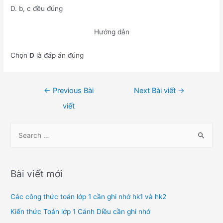
D. b, c đều đúng
Hướng dẫn
Chọn
D
là đáp án đúng
Điều
←
Previous Bài
Next Bài viết
→
hướng
viết
bài
viết
S
e
a
r
Bài viết mới
c
h
Các công thức toán lớp 1 cần ghi nhớ hk1 và hk2
f
Kiến thức Toán lớp 1 Cánh Diều cần ghi nhớ
o