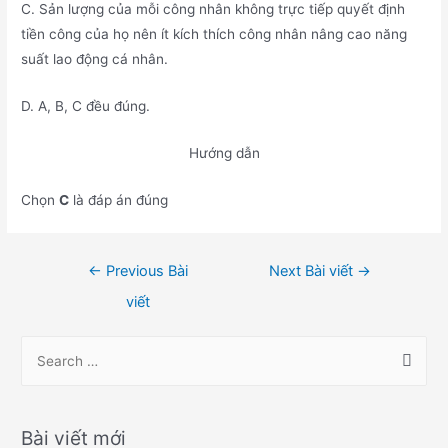
C. Sản lượng của mỗi công nhân không trực tiếp quyết định
tiền công của họ nên ít kích thích công nhân nâng cao năng
suất lao động cá nhân.
D. A, B, C đều đúng.
Hướng dẫn
Chọn
C
là đáp án đúng
Điều
←
Previous Bài
Next Bài viết
→
hướng
viết
bài
viết
S
e
a
r
Bài viết mới