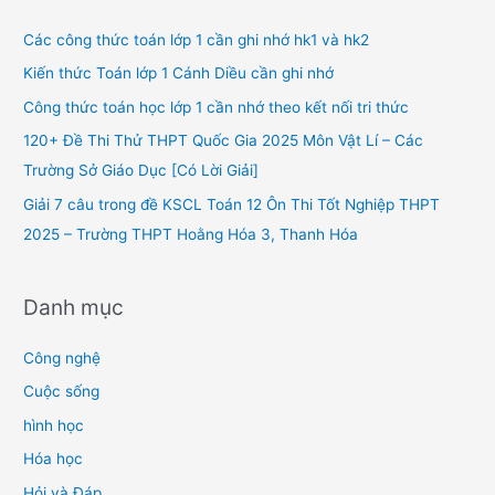
c
h
Các công thức toán lớp 1 cần ghi nhớ hk1 và hk2
f
Kiến thức Toán lớp 1 Cánh Diều cần ghi nhớ
o
Công thức toán học lớp 1 cần nhớ theo kết nối tri thức
r
120+ Đề Thi Thử THPT Quốc Gia 2025 Môn Vật Lí – Các
:
Trường Sở Giáo Dục [Có Lời Giải]
Giải 7 câu trong đề KSCL Toán 12 Ôn Thi Tốt Nghiệp THPT
2025 – Trường THPT Hoằng Hóa 3, Thanh Hóa
Danh mục
Công nghệ
Cuộc sống
hình học
Hóa học
Hỏi và Đáp