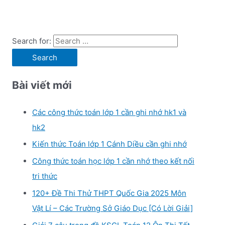
Search for:
Bài viết mới
Các công thức toán lớp 1 cần ghi nhớ hk1 và
hk2
Kiến thức Toán lớp 1 Cánh Diều cần ghi nhớ
Công thức toán học lớp 1 cần nhớ theo kết nối
tri thức
120+ Đề Thi Thử THPT Quốc Gia 2025 Môn
Vật Lí – Các Trường Sở Giáo Dục [Có Lời Giải]