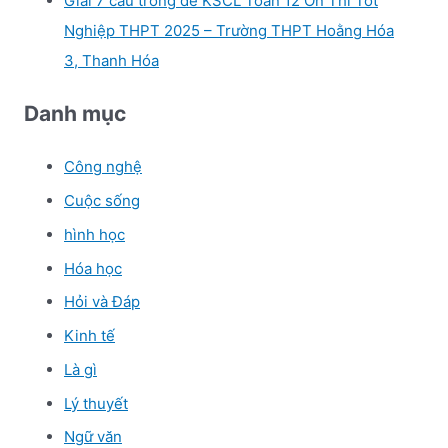
Giải 7 câu trong đề KSCL Toán 12 Ôn Thi Tốt
Nghiệp THPT 2025 – Trường THPT Hoằng Hóa
3, Thanh Hóa
Danh mục
Công nghệ
Cuộc sống
hình học
Hóa học
Hỏi và Đáp
Kinh tế
Là gì
Lý thuyết
Ngữ văn