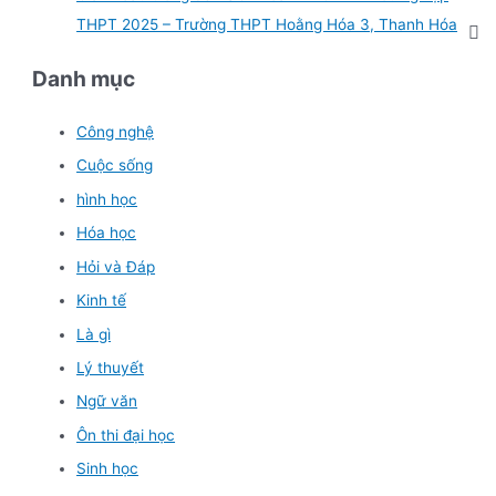
THPT 2025 – Trường THPT Hoằng Hóa 3, Thanh Hóa
Danh mục
Công nghệ
Cuộc sống
hình học
Hóa học
Hỏi và Đáp
Kinh tế
Là gì
Lý thuyết
Ngữ văn
Ôn thi đại học
Sinh học