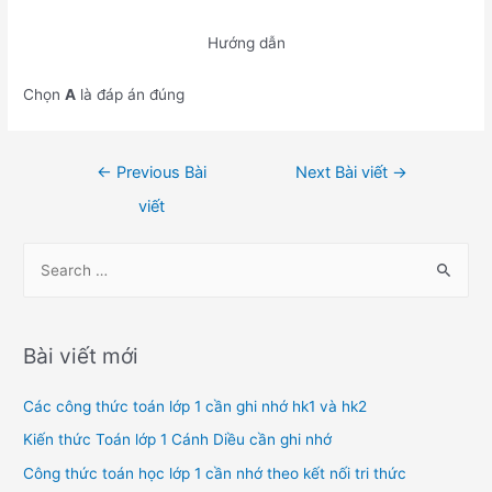
Hướng dẫn
Chọn
A
là đáp án đúng
Điều
←
Previous Bài
Next Bài viết
→
hướng
viết
bài
viết
S
e
a
r
Bài viết mới
c
h
Các công thức toán lớp 1 cần ghi nhớ hk1 và hk2
f
Kiến thức Toán lớp 1 Cánh Diều cần ghi nhớ
o
Công thức toán học lớp 1 cần nhớ theo kết nối tri thức