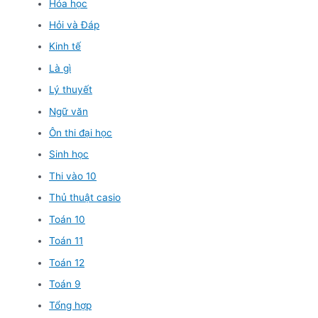
Hóa học
Hỏi và Đáp
Kinh tế
Là gì
Lý thuyết
Ngữ văn
Ôn thi đại học
Sinh học
Thi vào 10
Thủ thuật casio
Toán 10
Toán 11
Toán 12
Toán 9
Tổng hợp