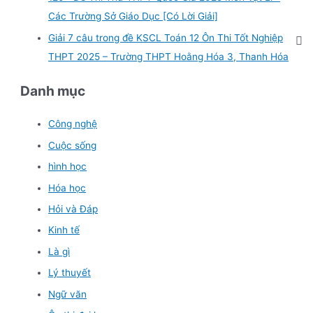
Các Trường Sở Giáo Dục [Có Lời Giải]
Giải 7 câu trong đề KSCL Toán 12 Ôn Thi Tốt Nghiệp
THPT 2025 – Trường THPT Hoằng Hóa 3, Thanh Hóa
Danh mục
Công nghệ
Cuộc sống
hình học
Hóa học
Hỏi và Đáp
Kinh tế
Là gì
Lý thuyết
Ngữ văn