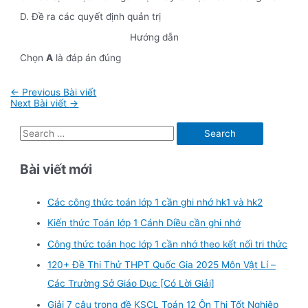
D. Đề ra các quyết định quản trị
Hướng dẫn
Chọn
A
là đáp án đúng
Điều
←
Previous Bài viết
hướng
Next Bài viết
→
bài
viết
S
e
Bài viết mới
a
r
Các công thức toán lớp 1 cần ghi nhớ hk1 và hk2
c
Kiến thức Toán lớp 1 Cánh Diều cần ghi nhớ
h
f
Công thức toán học lớp 1 cần nhớ theo kết nối tri thức
o
120+ Đề Thi Thử THPT Quốc Gia 2025 Môn Vật Lí –
r
Các Trường Sở Giáo Dục [Có Lời Giải]
:
Giải 7 câu trong đề KSCL Toán 12 Ôn Thi Tốt Nghiệp