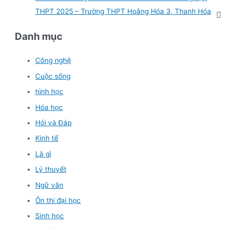
THPT 2025 – Trường THPT Hoằng Hóa 3, Thanh Hóa
Danh mục
Công nghệ
Cuộc sống
hình học
Hóa học
Hỏi và Đáp
Kinh tế
Là gì
Lý thuyết
Ngữ văn
Ôn thi đại học
Sinh học