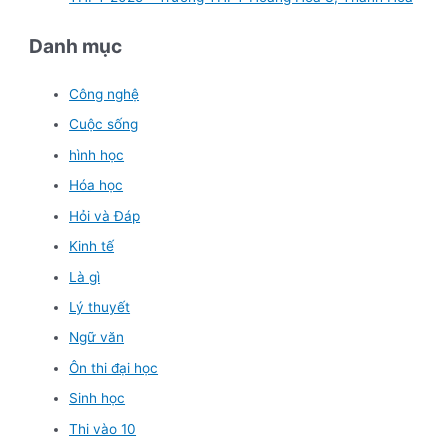
Danh mục
Công nghệ
Cuộc sống
hình học
Hóa học
Hỏi và Đáp
Kinh tế
Là gì
Lý thuyết
Ngữ văn
Ôn thi đại học
Sinh học
Thi vào 10