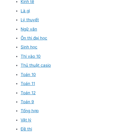
Kinh tế
Là gì
Lý thuyết
Ngữ văn
Ôn thi đại học
Sinh học
Thi vào 10
Thủ thuật casio
Toán 10
Toán 11
Toán 12
Toán 9
Tổng hợp
Vật lý
Đề thi