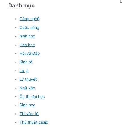
Danh mục
Công nghệ
Cuộc sống
hình học
Hóa học
Hỏi và Đáp
Kinh tế
Là gì
Lý thuyết
Ngữ văn
Ôn thi đại học
Sinh học
Thi vào 10
Thủ thuật casio