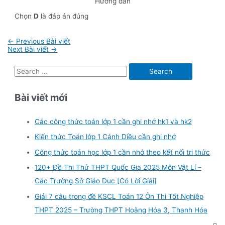
Hướng dẫn
Chọn
D
là đáp án đúng
Điều
←
Previous Bài viết
hướng
Next Bài viết
→
bài
viết
S
e
Bài viết mới
a
r
Các công thức toán lớp 1 cần ghi nhớ hk1 và hk2
c
Kiến thức Toán lớp 1 Cánh Diều cần ghi nhớ
h
f
Công thức toán học lớp 1 cần nhớ theo kết nối tri thức
o
120+ Đề Thi Thử THPT Quốc Gia 2025 Môn Vật Lí –
r
Các Trường Sở Giáo Dục [Có Lời Giải]
:
Giải 7 câu trong đề KSCL Toán 12 Ôn Thi Tốt Nghiệp
THPT 2025 – Trường THPT Hoằng Hóa 3, Thanh Hóa