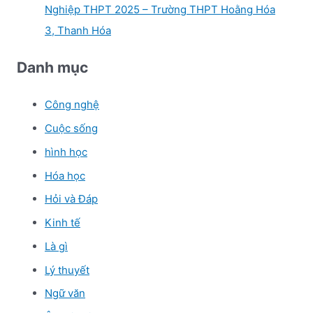
Nghiệp THPT 2025 – Trường THPT Hoằng Hóa
3, Thanh Hóa
Danh mục
Công nghệ
Cuộc sống
hình học
Hóa học
Hỏi và Đáp
Kinh tế
Là gì
Lý thuyết
Ngữ văn