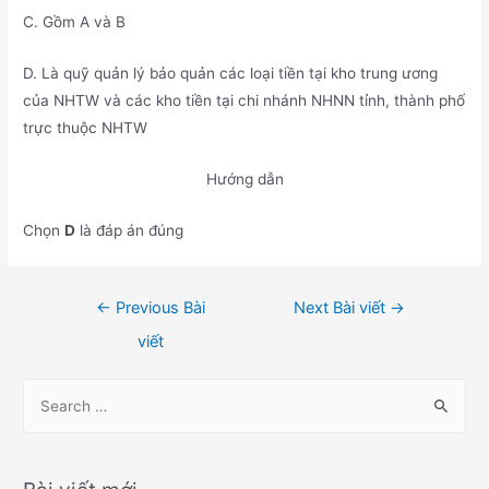
C. Gồm A và B
D. Là quỹ quản lý bảo quản các loại tiền tại kho trung ương
của NHTW và các kho tiền tại chi nhánh NHNN tỉnh, thành phố
trực thuộc NHTW
Hướng dẫn
Chọn
D
là đáp án đúng
Điều
←
Previous Bài
Next Bài viết
→
hướng
viết
bài
viết
S
e
a
r