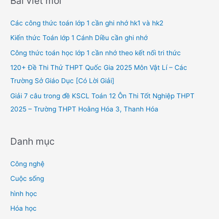
Bài viết mới
c
h
Các công thức toán lớp 1 cần ghi nhớ hk1 và hk2
f
Kiến thức Toán lớp 1 Cánh Diều cần ghi nhớ
o
Công thức toán học lớp 1 cần nhớ theo kết nối tri thức
r
120+ Đề Thi Thử THPT Quốc Gia 2025 Môn Vật Lí – Các
:
Trường Sở Giáo Dục [Có Lời Giải]
Giải 7 câu trong đề KSCL Toán 12 Ôn Thi Tốt Nghiệp THPT
2025 – Trường THPT Hoằng Hóa 3, Thanh Hóa
Danh mục
Công nghệ
Cuộc sống
hình học
Hóa học