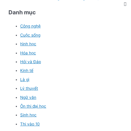
Danh mục
Công nghệ
Cuộc sống
hình học
Hóa học
Hỏi và Đáp
Kinh tế
Là gì
Lý thuyết
Ngữ văn
Ôn thi đại học
Sinh học
Thi vào 10