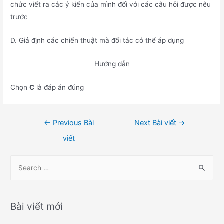
chức viết ra các ý kiến của mình đối với các câu hỏi được nêu
trước
D. Giả định các chiến thuật mà đối tác có thể áp dụng
Hướng dẫn
Chọn
C
là đáp án đúng
Điều
←
Previous Bài
Next Bài viết
→
hướng
viết
bài
viết
S
e
a
r
Bài viết mới
c